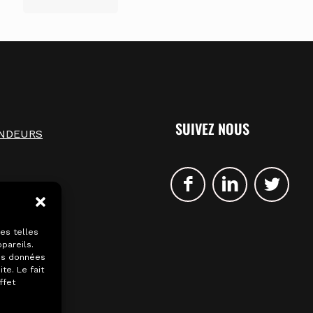
SUIVEZ NOUS
NDEURS
UMENTS
ALITÉS
ies telles
S PRO
pareils.
des données
te. Le fait
ffet