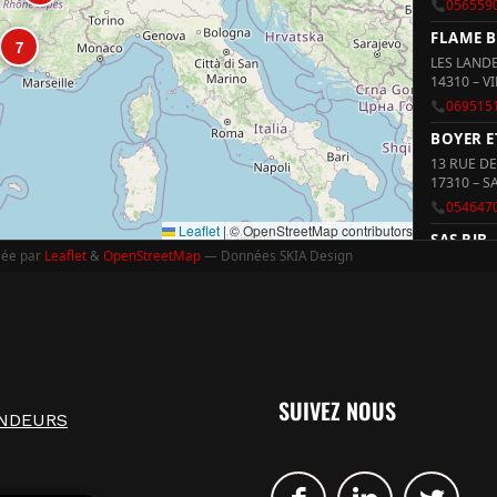
056559
FLAME 
7
LES LAND
14310 – V
069515
BOYER E
13 RUE D
17310 – S
054647
Leaflet
|
© OpenStreetMap contributors
SAS RJB
sée par
Leaflet
&
OpenStreetMap
— Données SKIA Design
6 B RUE D
17230 – A
054635
FLAMME 
6 RUE DE
22250 – 
SUIVEZ NOUS
063332
NDEURS
FLAM'BO
19 BOULE
23300 – 