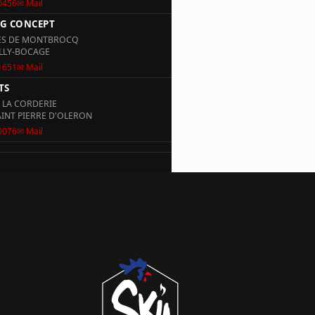
0456
✉ Mail
BG CONCEPT
ES DE MONTBROCQ
ILLY-BOCAGE
1651
✉ Mail
TS
E LA CORDERIE
AINT PIERRE D'OLERON
0076
✉ Mail
ES 4 VENTS
NDILLY
5453
✉ Mail
EXPERTISE
 LAUNAY
BROONS
1355
✉ Mail
IS HABITAT
VARD JEAN MOULIN
LA SOUTERRAINE