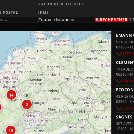
RAYON DE RECHERCHE
E POSTAL
(KM)
RECHERCHER
EMANN 
53 RUE D
01160 – P
043761
CLEMENT
71 FAUBO
08210 – 
061408
ECOCON
14
43 RUE D
08360 – 
2
032472
SAGNES 
407 AVEN
12100 – M
10