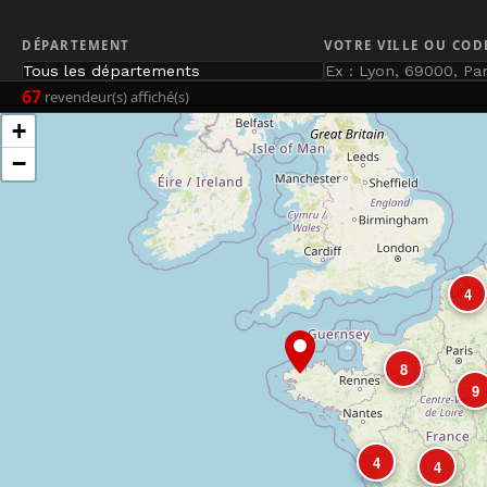
DÉPARTEMENT
VOTRE VILLE OU COD
67
revendeur(s) affiché(s)
+
−
4
8
9
4
4