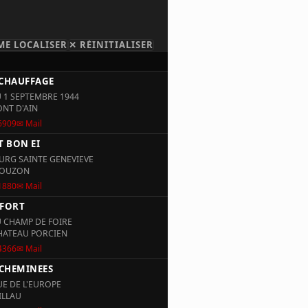
ME LOCALISER
✕ RÉINITIALISER
CHAUFFAGE
U 1 SEPTEMBRE 1944
ONT D'AIN
6909
✉ Mail
 BON EI
URG SAINTE GENEVIEVE
MOUZON
1880
✉ Mail
FORT
U CHAMP DE FOIRE
CHATEAU PORCIEN
4366
✉ Mail
CHEMINEES
UE DE L'EUROPE
ILLAU